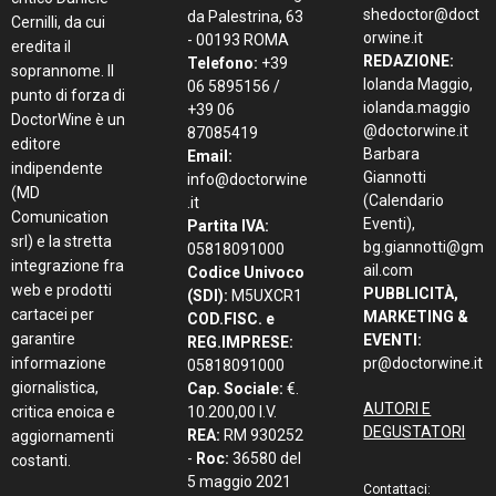
shedoctor@doct
da Palestrina, 63
Cernilli, da cui
orwine.it
- 00193 ROMA
eredita il
REDAZIONE:
Telefono:
+39
soprannome. Il
Iolanda Maggio,
06 5895156 /
punto di forza di
iolanda.maggio
+39 06
DoctorWine è un
@doctorwine.it
87085419
editore
Barbara
Email:
indipendente
Giannotti
info@doctorwine
(MD
(Calendario
.it
Comunication
Eventi),
Partita IVA:
srl) e la stretta
bg.giannotti@gm
05818091000
integrazione fra
ail.com
Codice Univoco
web e prodotti
PUBBLICITÀ,
(SDI):
M5UXCR1
cartacei per
MARKETING &
COD.FISC. e
garantire
EVENTI:
REG.IMPRESE:
informazione
pr@doctorwine.it
05818091000
giornalistica,
Cap. Sociale:
€.
AUTORI E
critica enoica e
10.200,00 I.V.
DEGUSTATORI
REA:
RM 930252
aggiornamenti
-
Roc:
36580 del
costanti.
5 maggio 2021
Contattaci: