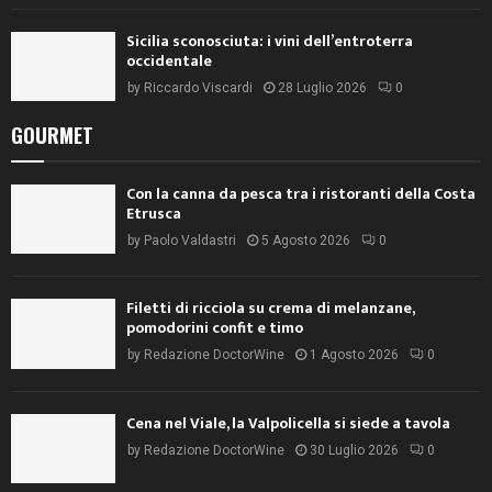
Sicilia sconosciuta: i vini dell’entroterra
occidentale
by
Riccardo Viscardi
28 Luglio 2026
0
GOURMET
Con la canna da pesca tra i ristoranti della Costa
Etrusca
by
Paolo Valdastri
5 Agosto 2026
0
Filetti di ricciola su crema di melanzane,
pomodorini confit e timo
by
Redazione DoctorWine
1 Agosto 2026
0
Cena nel Viale, la Valpolicella si siede a tavola
by
Redazione DoctorWine
30 Luglio 2026
0