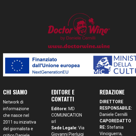
CHI SIAMO
EDITORE E
REDAZIONE
CONTATTI
DIRETTORE
Network di
RESPONSABILE:
informazione
Editore:
MD
Daniele Cernilli
COMUNICATION
che nasce nel
CAPOREDATTO
srl
2011 su iniziativa
RE:
Stefania
Sede Legale:
Via
del giornalista e
Vinciguerra,
Giovanni Pierluigi
critico Daniele