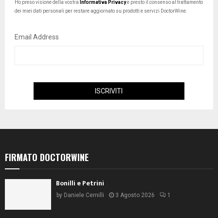
Ho preso visione della vostra
Informativa Privacy
e presto il consenso al trattamento
dei miei dati personali per restare aggiornato su prodotti e servizi DoctorWine.
Email Address
FIRMATO DOCTORWINE
Bonilli e Petrini
by
Daniele Cernilli
3 Agosto 2026
1