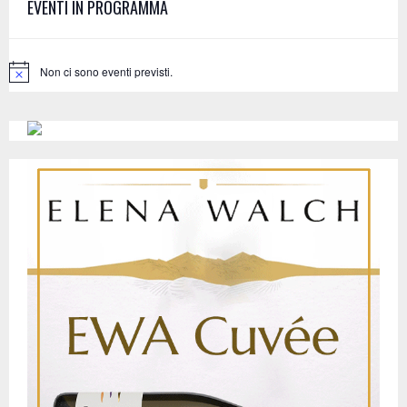
EVENTI IN PROGRAMMA
o
r
R
:
C
Non ci sono eventi previsti.
N
o
H
t
i
c
e