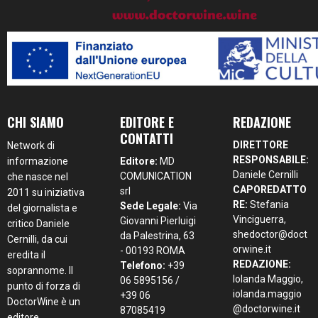
CHI SIAMO
EDITORE E
REDAZIONE
CONTATTI
DIRETTORE
Network di
RESPONSABILE:
informazione
Editore:
MD
Daniele Cernilli
COMUNICATION
che nasce nel
CAPOREDATTO
srl
2011 su iniziativa
RE:
Stefania
Sede Legale:
Via
del giornalista e
Vinciguerra,
Giovanni Pierluigi
critico Daniele
shedoctor@doct
da Palestrina, 63
Cernilli, da cui
orwine.it
- 00193 ROMA
eredita il
REDAZIONE:
Telefono:
+39
soprannome. Il
Iolanda Maggio,
06 5895156 /
punto di forza di
iolanda.maggio
+39 06
DoctorWine è un
@doctorwine.it
87085419
editore