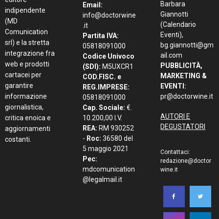
Barbara
Email:
indipendente
Giannotti
info@doctorwine
(MD
(Calendario
.it
Comunication
Eventi),
Partita IVA:
srl) e la stretta
bg.giannotti@gm
05818091000
integrazione fra
ail.com
Codice Univoco
web e prodotti
PUBBLICITÀ,
(SDI):
M5UXCR1
cartacei per
MARKETING &
COD.FISC. e
garantire
EVENTI:
REG.IMPRESE:
informazione
pr@doctorwine.it
05818091000
giornalistica,
Cap. Sociale:
€.
AUTORI E
critica enoica e
10.200,00 I.V.
DEGUSTATORI
REA:
RM 930252
aggiornamenti
-
Roc:
36580 del
costanti.
5 maggio 2021
Contattaci:
Pec:
redazione@doctor
mdcomunication
wine.it
@legalmail.it