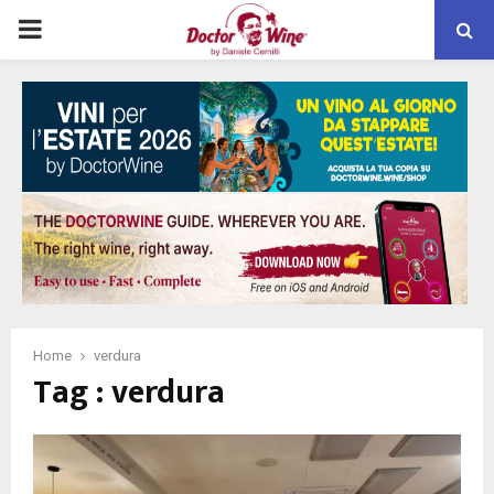
PRIMARY
MENU
Home
verdura
Tag : verdura