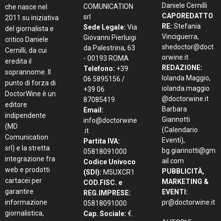
Daniele Cernilli
COMUNICATION
che nasce nel
CAPOREDATTO
srl
2011 su iniziativa
RE:
Stefania
Sede Legale:
Via
del giornalista e
Vinciguerra,
Giovanni Pierluigi
critico Daniele
shedoctor@doct
da Palestrina, 63
Cernilli, da cui
orwine.it
- 00193 ROMA
eredita il
REDAZIONE:
Telefono:
+39
soprannome. Il
Iolanda Maggio,
06 5895156 /
punto di forza di
iolanda.maggio
+39 06
DoctorWine è un
@doctorwine.it
87085419
editore
Barbara
Email:
indipendente
Giannotti
info@doctorwine
(MD
(Calendario
.it
Comunication
Eventi),
Partita IVA:
srl) e la stretta
bg.giannotti@gm
05818091000
integrazione fra
ail.com
Codice Univoco
web e prodotti
PUBBLICITÀ,
(SDI):
M5UXCR1
cartacei per
MARKETING &
COD.FISC. e
garantire
EVENTI:
REG.IMPRESE:
informazione
pr@doctorwine.it
05818091000
giornalistica,
Cap. Sociale:
€.