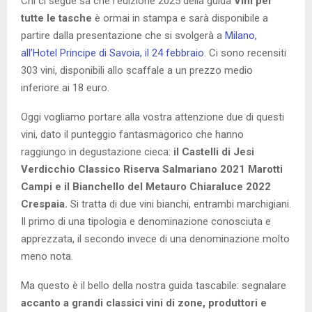
Chi ci segue sa che l’edizione 2025 della guida
Vini per
tutte le tasche
è ormai in stampa e sarà disponibile a
partire dalla presentazione che si svolgerà a
Milano,
all’Hotel Principe di Savoia, il 24 febbraio
. Ci sono recensiti
303 vini, disponibili allo scaffale a un prezzo medio
inferiore ai 18 euro.
Oggi vogliamo portare alla vostra attenzione due di questi
vini, dato il punteggio fantasmagorico che hanno
raggiungo in degustazione cieca:
il Castelli di Jesi
Verdicchio Classico Riserva Salmariano 2021 Marotti
Campi e il Bianchello del Metauro Chiaraluce 2022
Crespaia.
Si tratta di due vini bianchi, entrambi marchigiani.
Il primo di una tipologia e denominazione conosciuta e
apprezzata, il secondo invece di una denominazione molto
meno nota.
Ma questo è il bello della nostra guida tascabile: segnalare
accanto a grandi classici vini di zone, produttori e