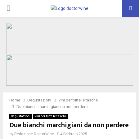
PRIMARY
MENU
Home
Degustazioni
Vini per tutte le tasche
Due bianchi marchigiani da non perdere
Degustazioni
Vini per tutte le tasche
Due bianchi marchigiani da non perdere
by
Redazione DoctorWine
4 Febbraio 2025