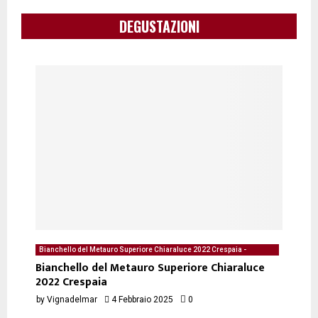
DEGUSTAZIONI
Bianchello del Metauro Superiore Chiaraluce 2022 Crespaia -
degustazione del 04/02/2025 di Vignadelmar
Bianchello del Metauro Superiore Chiaraluce
2022 Crespaia
by
Vignadelmar
4 Febbraio 2025
0