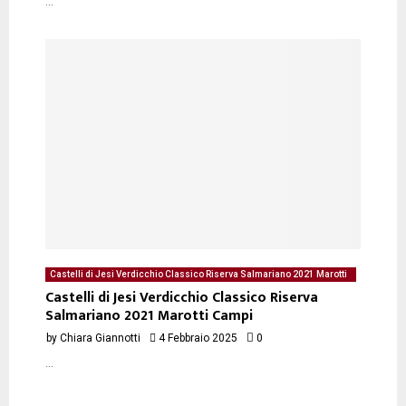
...
Castelli di Jesi Verdicchio Classico Riserva Salmariano 2021 Marotti
Campi - degustazione del 04/02/2025 di Chiara Giannotti
Castelli di Jesi Verdicchio Classico Riserva
Salmariano 2021 Marotti Campi
by
Chiara Giannotti
4 Febbraio 2025
0
...