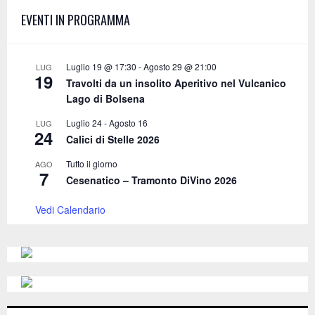
f
A
EVENTI IN PROGRAMMA
o
r
R
:
C
Luglio 19 @ 17:30
-
Agosto 29 @ 21:00
LUG
19
Travolti da un insolito Aperitivo nel Vulcanico
H
Lago di Bolsena
Luglio 24
-
Agosto 16
LUG
24
Calici di Stelle 2026
Tutto il giorno
AGO
7
Cesenatico – Tramonto DiVino 2026
Vedi Calendario