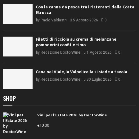
Con la canna da pesca tra i ristoranti della Costa
Etrusca
by
Paolo Valdastri
5 Agosto 2026
0
Filetti di ricciola su crema di melanzane,
pomodorini confit e timo
by
Redazione DoctorWine
1 Agosto 2026
0
Cena nel Viale, la Valpolicella si siede a tavola
by
Redazione DoctorWine
30 Luglio 2026
0
SHOP
Vini per l'Estate 2026 by DoctorWine
€
10,00