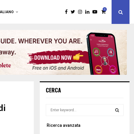
0
TALIANO
CERCA
di
S
e
a
S
Ricerca avanzata
r
c