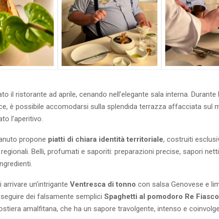
to il ristorante ad aprile, cenando nell’elegante sala interna. Durante l
ce, è possibile accomodarsi sulla splendida terrazza affacciata sul
o l’aperitivo.
Lanuto propone
piatti di chiara identità territoriale
, costruiti esclu
regionali. Belli, profumati e saporiti: preparazioni precise, sapori nett
ingredienti.
i arrivare un’intrigante
Ventresca di tonno
con salsa Genovese e li
 seguire dei falsamente semplici
Spaghetti al pomodoro Re Fiasc
costiera amalfitana, che ha un sapore travolgente, intenso e coinvolg