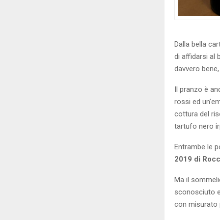
Dalla bella car
di affidarsi a
davvero bene,
Il pranzo è a
rossi ed un’em
cottura del r
tartufo nero i
Entrambe le p
2019
di Rocc
Ma il sommeli
sconosciuto e 
con misurato 