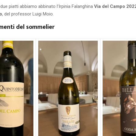
 due piatti abbiamo abbinato l’Irpinia Falanghina
Via del Campo 202
o
, del professor Luigi Moio.
amenti del sommelier