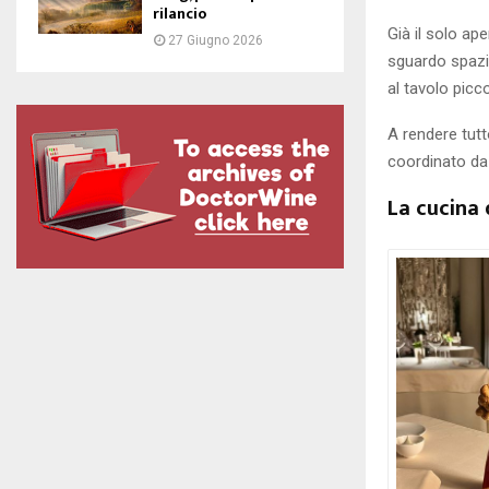
rilancio
Già il solo ap
27 Giugno 2026
sguardo spazia
al tavolo picco
A rendere tutt
coordinato d
La cucina 