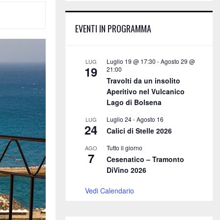
E
h
f
A
EVENTI IN PROGRAMMA
o
r
R
:
C
Luglio 19 @ 17:30
-
Agosto 29 @
LUG
19
21:00
H
Travolti da un insolito
Aperitivo nel Vulcanico
Lago di Bolsena
Luglio 24
-
Agosto 16
LUG
24
Calici di Stelle 2026
Tutto il giorno
AGO
7
Cesenatico – Tramonto
DiVino 2026
Vedi Calendario