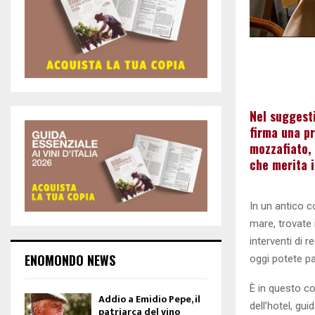
Nel suggest
firma una p
mozzafiato, 
che merita i
In un antico c
mare, trovate 
interventi di 
ENOMONDO NEWS
oggi potete p
È in questo co
Addio a Emidio Pepe, il
dell’hotel, gui
patriarca del vino