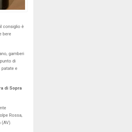
il consiglio è
te bere
tano, gamberi
 punto di
 patate e
ra di Sopra
ente
olpe Rossa,
 (AV).