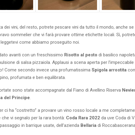
ta dei vini, del resto, potrete pescare vini da tutto il mondo, anche se 
l bravo sommelier che vi farà provare ottime etichette locali. Sì, potre
 leggetevi come abbiamo proseguito noi.
ndato avanti con un freschissimo
Risotto al pesto
di basilico napole
ulsione di salsa pizzaiola. Applausi a scena aperta per l’impeccabile
iso! Come secondo invece una profumatissima
Spigola arrostita
con
rpino, profumata e ben equilibrata.
ortate sono state accompagnate dal Fiano di Avellino Riserva
Nevie
a del Principe
.
er ci ha “costretto” a provare un vino rosso locale a me completam
che vi segnalo per la rara bontà:
Coda Rara 2022
da uve Coda di V
passaggio in barrique usate, dell’azienda
Bellaria
di Roccabascerana