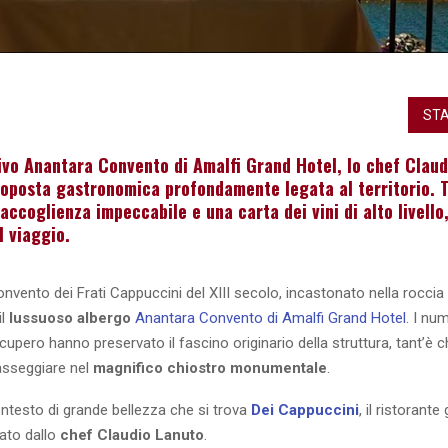
STA
ivo Anantara Convento di Amalfi Grand Hotel, lo chef Claud
roposta gastronomica profondamente legata al territorio. 
accoglienza impeccabile e una carta dei vini di alto livello
l viaggio.
onvento dei Frati Cappuccini del XIII secolo, incastonato nella roccia
il
lussuoso albergo
Anantara Convento di Amalfi Grand Hotel
. I nu
recupero hanno preservato il fascino originario della struttura, tant’è
asseggiare nel
magnifico chiostro monumentale
.
ntesto di grande bellezza che si trova
Dei Cappuccini
, il ristorant
dato dallo
chef Claudio Lanuto
.