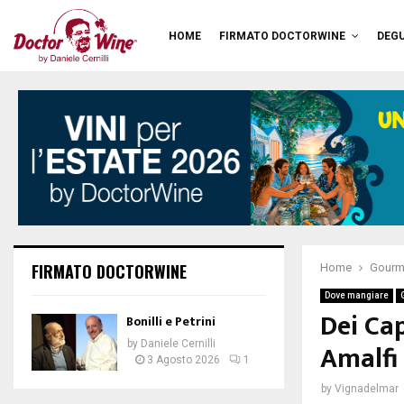
HOME
FIRMATO DOCTORWINE
DEGU
FIRMATO DOCTORWINE
Home
Gourm
Dove mangiare
Dei Cap
Bonilli e Petrini
Amalfi
by
Daniele Cernilli
3 Agosto 2026
1
by
Vignadelmar