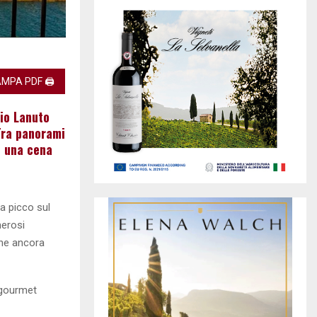
MPA PDF 🖨
io Lanuto
Tra panorami
, una cena
 a picco sul
merosi
 che ancora
e gourmet