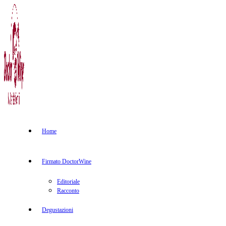
Home
Firmato DoctorWine
Editoriale
Racconto
Degustazioni