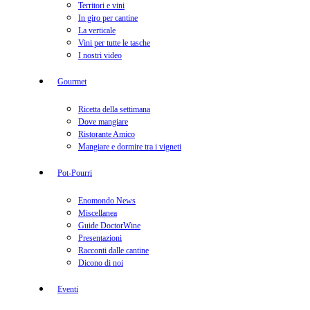
Territori e vini
In giro per cantine
La verticale
Vini per tutte le tasche
I nostri video
Gourmet
Ricetta della settimana
Dove mangiare
Ristorante Amico
Mangiare e dormire tra i vigneti
Pot-Pourri
Enomondo News
Miscellanea
Guide DoctorWine
Presentazioni
Racconti dalle cantine
Dicono di noi
Eventi