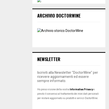
ARCHIVIO DOCTORWINE
NEWSLETTER
Iscriviti alla Newsletter "DoctorWine" per
ricevere aggiornamenti ed essere
sempre informato.
Ho preso visione della vostra
Informativa Privacy
e
presto il consenso al trattamento dei miei dati personali
per restare aggiornato su prodotti e servizi DoctorWine.