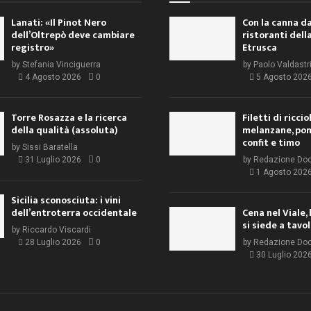
Lanati: «Il Pinot Nero
Con la canna da
dell’Oltrepò deve cambiare
ristoranti dell
registro»
Etrusca
by
Stefania Vinciguerra
by
Paolo Valdastr
4 Agosto 2026
0
5 Agosto 202
Torre Rosazza e la ricerca
Filetti di ricci
della qualità (assoluta)
melanzane, po
confit e timo
by
Sissi Baratella
31 Luglio 2026
0
by
Redazione Do
1 Agosto 202
Sicilia sconosciuta: i vini
dell’entroterra occidentale
Cena nel Viale, 
si siede a tavo
by
Riccardo Viscardi
28 Luglio 2026
0
by
Redazione Do
30 Luglio 202