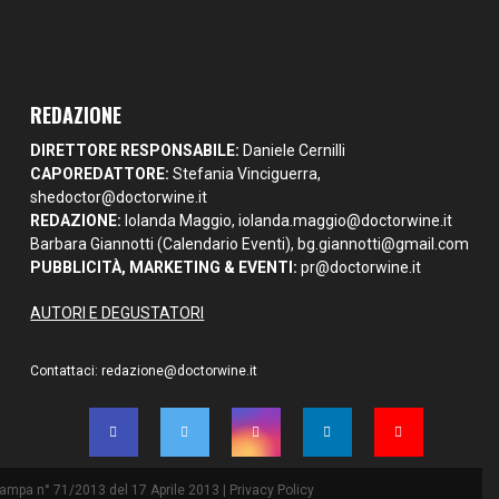
REDAZIONE
DIRETTORE RESPONSABILE:
Daniele Cernilli
CAPOREDATTORE:
Stefania Vinciguerra,
shedoctor@doctorwine.it
REDAZIONE:
Iolanda Maggio,
iolanda.maggio@doctorwine.it
Barbara Giannotti (Calendario Eventi),
bg.giannotti@gmail.com
PUBBLICITÀ, MARKETING & EVENTI:
pr@doctorwine.it
AUTORI E DEGUSTATORI
Contattaci:
redazione@doctorwine.it
Stampa n° 71/2013 del 17 Aprile 2013 |
Privacy Policy