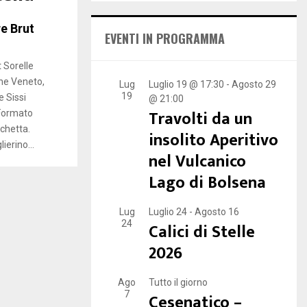
E
h
f
e Brut
A
EVENTI IN PROGRAMMA
o
r
R
 Sorelle
:
ne Veneto,
C
Lug
Luglio 19 @ 17:30
-
Agosto 29
19
 Sissi
@ 21:00
H
Travolti da un
 Formato
chetta.
insolito Aperitivo
ierino...
nel Vulcanico
Lago di Bolsena
Lug
Luglio 24
-
Agosto 16
24
Calici di Stelle
2026
Ago
Tutto il giorno
7
Cesenatico –