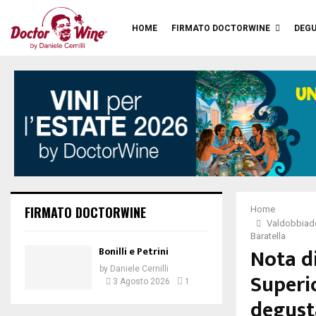
HOME
FIRMATO DOCTORWINE
DEGU
FIRMATO DOCTORWINE
Home
Valdobbiade
Baratella
Nota d
Bonilli e Petrini
by
Daniele Cernilli
Superio
3 Agosto 2026
1
degusta