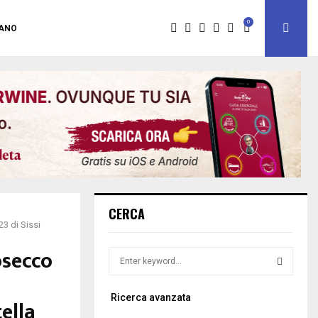
0
IANO
CERCA
3 di Sissi
osecco
S
e
a
S
Ricerca avanzata
r
ella
c