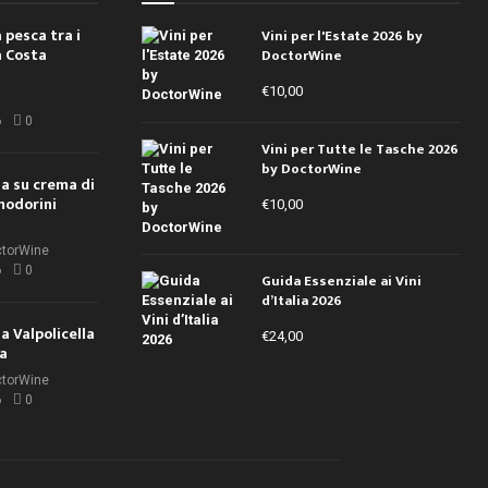
 pesca tra i
Vini per l'Estate 2026 by
a Costa
DoctorWine
€
10,00
i
6
0
Vini per Tutte le Tasche 2026
by DoctorWine
ola su crema di
modorini
€
10,00
ctorWine
6
0
Guida Essenziale ai Vini
d’Italia 2026
la Valpolicella
€
24,00
la
ctorWine
6
0