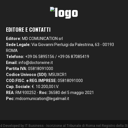
EDITORE E CONTATTI
Editore:
MD COMUNICATION srl
Sede Legale:
Via Giovanni Pierluigi da Palestrina, 63 - 00193
ROMA
Telefono:
+39 06 5895156 / +39 06 87085419
Email:
info@doctorwine.it
Partita IVA:
05818091000
Codice Univoco (SDI):
M5UXCR1
COD.FISC. e REG.IMPRESE:
05818091000
Cap. Sociale:
€. 10.200,00 I.V.
REA:
RM 930252 -
Roc:
36580 del 5 maggio 2021
Pec:
mdcomunication@legalmail.it
nd Developed by
IT Business
- Iscrizione al Tribunale di Roma nel Registro della 