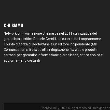
CHI SIAMO
Network di informazione che nasce nel 2011 su iniziativa del
giornalista e critico Daniele Cernilli, da cui eredita il soprannome.
Il punto di forza di DoctorWine è un editore indipendente (MD
Comunication srl) e la stretta integrazione fra web e prodotti
cartacei per garantire informazione giornalistica, critica enoica e
aggiornamenti costanti.
DoctorWine @2026 all right reserved - Designed a