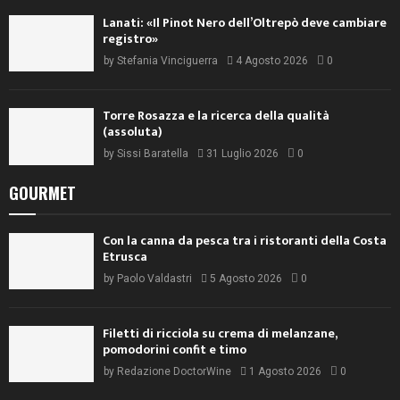
Lanati: «Il Pinot Nero dell’Oltrepò deve cambiare
registro»
by
Stefania Vinciguerra
4 Agosto 2026
0
Torre Rosazza e la ricerca della qualità
(assoluta)
by
Sissi Baratella
31 Luglio 2026
0
GOURMET
Con la canna da pesca tra i ristoranti della Costa
Etrusca
by
Paolo Valdastri
5 Agosto 2026
0
Filetti di ricciola su crema di melanzane,
pomodorini confit e timo
by
Redazione DoctorWine
1 Agosto 2026
0