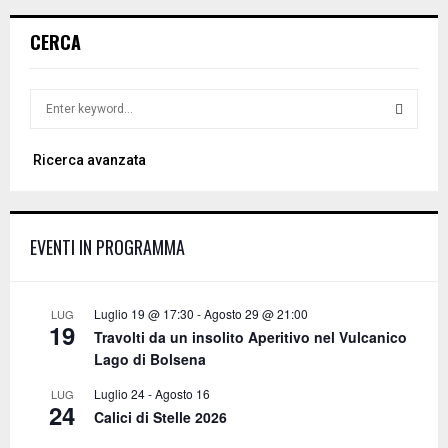
CERCA
S
e
a
S
Ricerca avanzata
r
c
E
h
f
A
EVENTI IN PROGRAMMA
o
r
R
:
C
Luglio 19 @ 17:30
-
Agosto 29 @ 21:00
LUG
19
Travolti da un insolito Aperitivo nel Vulcanico
H
Lago di Bolsena
Luglio 24
-
Agosto 16
LUG
24
Calici di Stelle 2026