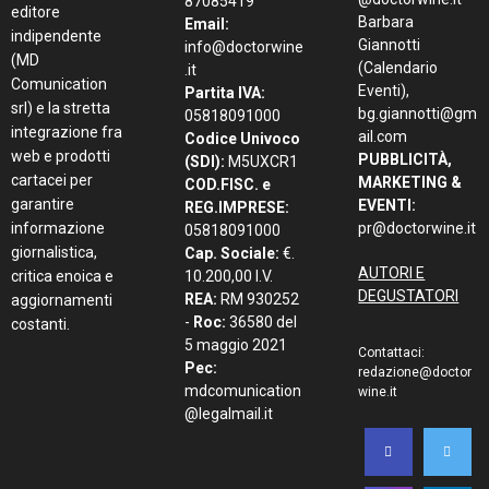
87085419
editore
Barbara
Email:
indipendente
Giannotti
info@doctorwine
(MD
(Calendario
.it
Comunication
Eventi),
Partita IVA:
srl) e la stretta
bg.giannotti@gm
05818091000
integrazione fra
ail.com
Codice Univoco
web e prodotti
PUBBLICITÀ,
(SDI):
M5UXCR1
cartacei per
MARKETING &
COD.FISC. e
garantire
EVENTI:
REG.IMPRESE:
informazione
pr@doctorwine.it
05818091000
giornalistica,
Cap. Sociale:
€.
AUTORI E
critica enoica e
10.200,00 I.V.
DEGUSTATORI
REA:
RM 930252
aggiornamenti
-
Roc:
36580 del
costanti.
5 maggio 2021
Contattaci:
Pec:
redazione@doctor
mdcomunication
wine.it
@legalmail.it