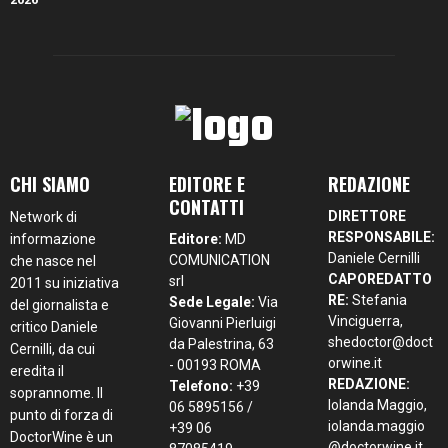
CHI SIAMO
EDITORE E
REDAZIONE
CONTATTI
DIRETTORE
Network di
RESPONSABILE:
informazione
Editore:
MD
Daniele Cernilli
COMUNICATION
che nasce nel
CAPOREDATTO
srl
2011 su iniziativa
RE:
Stefania
Sede Legale:
Via
del giornalista e
Vinciguerra,
Giovanni Pierluigi
critico Daniele
shedoctor@doct
da Palestrina, 63
Cernilli, da cui
orwine.it
- 00193 ROMA
eredita il
REDAZIONE:
Telefono:
+39
soprannome. Il
Iolanda Maggio,
06 5895156 /
punto di forza di
iolanda.maggio
+39 06
DoctorWine è un
@doctorwine.it