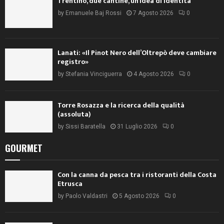
Trentino, due cantine, un’idea di identità
by
Emanuele Baj Rossi
7 Agosto 2026
0
Lanati: «Il Pinot Nero dell’Oltrepò deve cambiare
registro»
by
Stefania Vinciguerra
4 Agosto 2026
0
Torre Rosazza e la ricerca della qualità
(assoluta)
by
Sissi Baratella
31 Luglio 2026
0
GOURMET
Con la canna da pesca tra i ristoranti della Costa
Etrusca
by
Paolo Valdastri
5 Agosto 2026
0