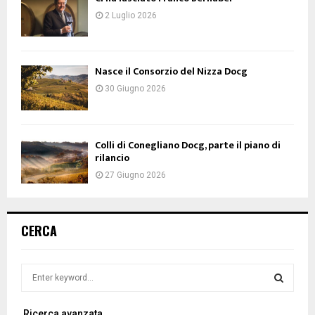
2 Luglio 2026
Nasce il Consorzio del Nizza Docg
30 Giugno 2026
Colli di Conegliano Docg, parte il piano di
rilancio
27 Giugno 2026
CERCA
S
e
a
S
Ricerca avanzata