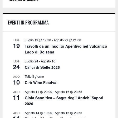
r
c
E
h
f
A
EVENTI IN PROGRAMMA
o
r
R
:
C
Luglio 19 @ 17:30
-
Agosto 29 @ 21:00
LUG
19
Travolti da un insolito Aperitivo nel Vulcanico
H
Lago di Bolsena
Luglio 24
-
Agosto 16
LUG
24
Calici di Stelle 2026
Tutto il giorno
AGO
10
Cirò Wine Festival
Agosto 11 @ 20:00
-
Agosto 16 @ 23:55
AGO
11
Gioia Sannitica – Sagra degli Antichi Sapori
2026
Agosto 14 @ 19:00
-
Agosto 16 @ 23:55
AGO