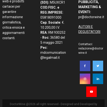
web e prodotti
PUBBLICITÀ,
(SDI):
M5UXCR1
cartacei per
MARKETING &
COD.FISC. e
garantire
EVENTI:
REG.IMPRESE:
informazione
pr@doctorwine.it
05818091000
giornalistica,
Cap. Sociale:
€.
AUTORI E
critica enoica e
10.200,00 I.V.
DEGUSTATORI
REA:
RM 930252
aggiornamenti
-
Roc:
36580 del
costanti.
5 maggio 2021
Contattaci:
Pec:
redazione@doctor
mdcomunication
wine.it
@legalmail.it
DoctorWine @2026 all right reserved - Designed and Developed by