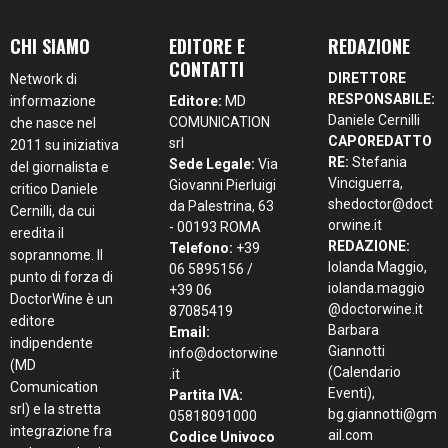
CHI SIAMO
EDITORE E
REDAZIONE
CONTATTI
DIRETTORE
Network di
RESPONSABILE:
informazione
Editore:
MD
Daniele Cernilli
COMUNICATION
che nasce nel
CAPOREDATTO
srl
2011 su iniziativa
RE:
Stefania
Sede Legale:
Via
del giornalista e
Vinciguerra,
Giovanni Pierluigi
critico Daniele
shedoctor@doct
da Palestrina, 63
Cernilli, da cui
orwine.it
- 00193 ROMA
eredita il
REDAZIONE:
Telefono:
+39
soprannome. Il
Iolanda Maggio,
06 5895156 /
punto di forza di
iolanda.maggio
+39 06
DoctorWine è un
@doctorwine.it
87085419
editore
Barbara
Email:
indipendente
Giannotti
info@doctorwine
(MD
(Calendario
.it
Comunication
Eventi),
Partita IVA:
srl) e la stretta
bg.giannotti@gm
05818091000
integrazione fra
ail.com
Codice Univoco