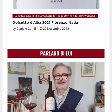
Dolcetto d'Alba 2021 Fiorenzo Nada - Degustazione del 10/02/2023 di
Daniele Cernilli
Dolcetto d’Alba 2021 Fiorenzo Nada
by
Daniele Cernilli
29 Novembre 2023
PARLANO DI LUI