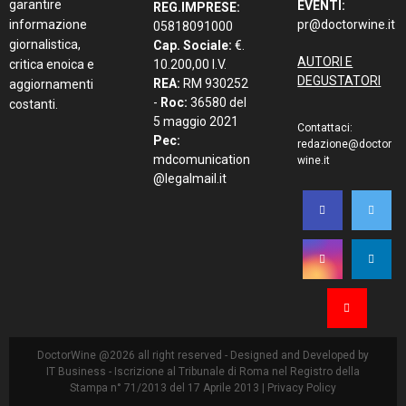
garantire
EVENTI:
REG.IMPRESE:
informazione
pr@doctorwine.it
05818091000
giornalistica,
Cap. Sociale:
€.
AUTORI E
critica enoica e
10.200,00 I.V.
DEGUSTATORI
REA:
RM 930252
aggiornamenti
-
Roc:
36580 del
costanti.
5 maggio 2021
Contattaci:
Pec:
redazione@doctor
mdcomunication
wine.it
@legalmail.it
DoctorWine @2026 all right reserved - Designed and Developed by
IT Business
- Iscrizione al Tribunale di Roma nel Registro della
Stampa n° 71/2013 del 17 Aprile 2013 |
Privacy Policy