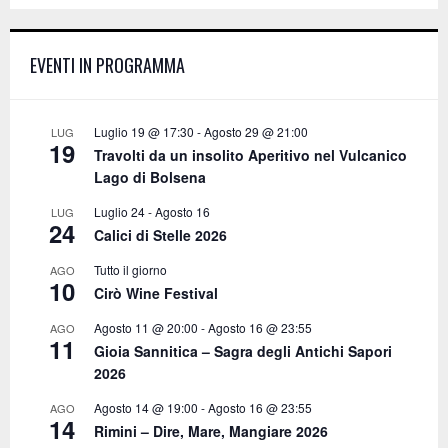
c
E
h
f
A
EVENTI IN PROGRAMMA
o
r
R
:
C
Luglio 19 @ 17:30
-
Agosto 29 @ 21:00
LUG
19
Travolti da un insolito Aperitivo nel Vulcanico
H
Lago di Bolsena
Luglio 24
-
Agosto 16
LUG
24
Calici di Stelle 2026
Tutto il giorno
AGO
10
Cirò Wine Festival
Agosto 11 @ 20:00
-
Agosto 16 @ 23:55
AGO
11
Gioia Sannitica – Sagra degli Antichi Sapori
2026
Agosto 14 @ 19:00
-
Agosto 16 @ 23:55
AGO
14
Rimini – Dire, Mare, Mangiare 2026