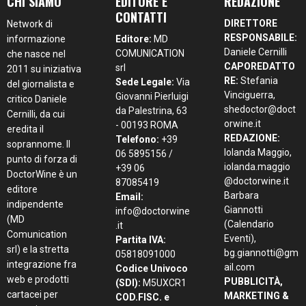
CHI SIAMO
EDITORE E
REDAZIONE
CONTATTI
DIRETTORE
Network di
RESPONSABILE:
informazione
Editore:
MD
Daniele Cernilli
COMUNICATION
che nasce nel
CAPOREDATTO
srl
2011 su iniziativa
RE:
Stefania
Sede Legale:
Via
del giornalista e
Vinciguerra,
Giovanni Pierluigi
critico Daniele
shedoctor@doct
da Palestrina, 63
Cernilli, da cui
orwine.it
- 00193 ROMA
eredita il
REDAZIONE:
Telefono:
+39
soprannome. Il
Iolanda Maggio,
06 5895156 /
punto di forza di
iolanda.maggio
+39 06
DoctorWine è un
@doctorwine.it
87085419
editore
Barbara
Email:
indipendente
Giannotti
info@doctorwine
(MD
(Calendario
.it
Comunication
Eventi),
Partita IVA:
srl) e la stretta
bg.giannotti@gm
05818091000
integrazione fra
ail.com
Codice Univoco
web e prodotti
PUBBLICITÀ,
(SDI):
M5UXCR1
cartacei per
MARKETING &
COD.FISC. e