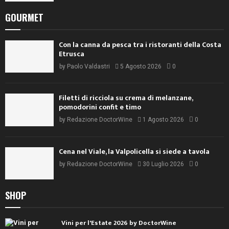
GOURMET
Con la canna da pesca tra i ristoranti della Costa
Etrusca
by
Paolo Valdastri
5 Agosto 2026
0
Filetti di ricciola su crema di melanzane,
pomodorini confit e timo
by
Redazione DoctorWine
1 Agosto 2026
0
Cena nel Viale, la Valpolicella si siede a tavola
by
Redazione DoctorWine
30 Luglio 2026
0
SHOP
Vini per l'Estate 2026 by DoctorWine