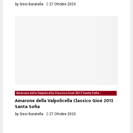
by
Sissi Baratella
27 Ottobre 2023
Amarone della Valpolicella Classico Gioè 2013 Santa Sofia -
Degustazione del 06/01/2023 di Sissi Baratella
Amarone della Valpolicella Classico Gioè 2013
Santa Sofia
by
Sissi Baratella
27 Ottobre 2023