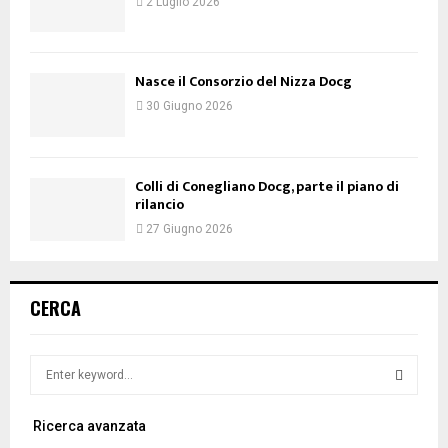
2 Luglio 2026
Nasce il Consorzio del Nizza Docg
30 Giugno 2026
Colli di Conegliano Docg, parte il piano di
rilancio
27 Giugno 2026
CERCA
S
e
a
S
Ricerca avanzata
r