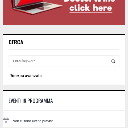
CERCA
S
e
a
S
Ricerca avanzata
r
c
E
h
f
A
EVENTI IN PROGRAMMA
o
r
R
:
C
Non ci sono eventi previsti.
N
o