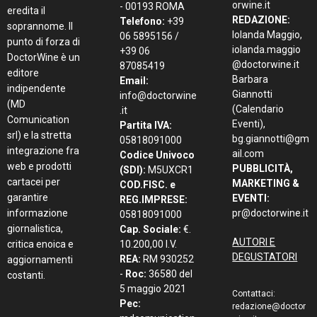
orwine.it
- 00193 ROMA
eredita il
REDAZIONE:
Telefono:
+39
soprannome. Il
Iolanda Maggio,
06 5895156 /
punto di forza di
iolanda.maggio
+39 06
DoctorWine è un
@doctorwine.it
87085419
editore
Barbara
Email:
indipendente
Giannotti
info@doctorwine
(MD
(Calendario
.it
Comunication
Eventi),
Partita IVA:
srl) e la stretta
bg.giannotti@gm
05818091000
integrazione fra
ail.com
Codice Univoco
web e prodotti
PUBBLICITÀ,
(SDI):
M5UXCR1
cartacei per
MARKETING &
COD.FISC. e
garantire
EVENTI:
REG.IMPRESE:
informazione
pr@doctorwine.it
05818091000
giornalistica,
Cap. Sociale:
€.
AUTORI E
critica enoica e
10.200,00 I.V.
DEGUSTATORI
REA:
RM 930252
aggiornamenti
-
Roc:
36580 del
costanti.
5 maggio 2021
Contattaci:
Pec:
redazione@doctor