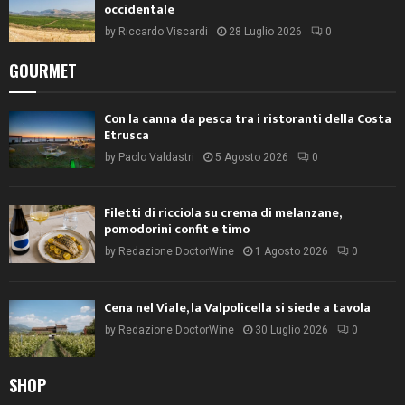
occidentale
by
Riccardo Viscardi
28 Luglio 2026
0
GOURMET
Con la canna da pesca tra i ristoranti della Costa
Etrusca
by
Paolo Valdastri
5 Agosto 2026
0
Filetti di ricciola su crema di melanzane,
pomodorini confit e timo
by
Redazione DoctorWine
1 Agosto 2026
0
Cena nel Viale, la Valpolicella si siede a tavola
by
Redazione DoctorWine
30 Luglio 2026
0
SHOP