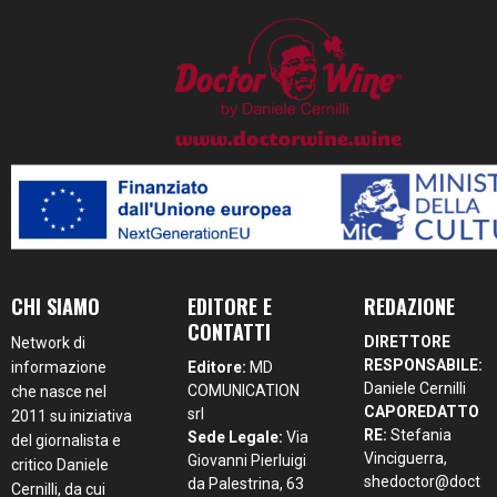
CHI SIAMO
EDITORE E
REDAZIONE
CONTATTI
DIRETTORE
Network di
RESPONSABILE:
informazione
Editore:
MD
Daniele Cernilli
COMUNICATION
che nasce nel
CAPOREDATTO
srl
2011 su iniziativa
RE:
Stefania
Sede Legale:
Via
del giornalista e
Vinciguerra,
Giovanni Pierluigi
critico Daniele
shedoctor@doct
da Palestrina, 63
Cernilli, da cui