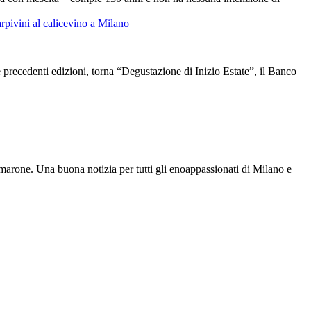
rpi
vini al calice
vino a Milano
precedenti edizioni, torna “Degustazione di Inizio Estate”, il Banco
’Amarone. Una buona notizia per tutti gli enoappassionati di Milano e