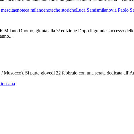
 mescita
enoteca milano
enoteche storiche
Luca Sarais
milano
via Paolo Sa
R Milano Duomo, giunta alla 3ª edizione Dopo il grande successo delle 
anno...
ese / Musocco). Si parte giovedì 22 febbraio con una serata dedicata all
 toscana