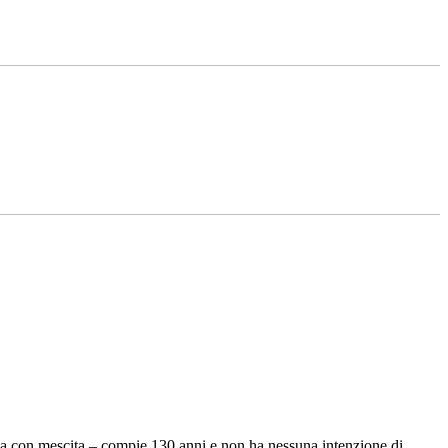
eca con mescita – compie 130 anni e non ha nessuna intenzione di