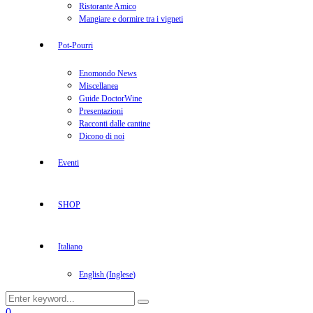
Ristorante Amico
Mangiare e dormire tra i vigneti
Pot-Pourri
Enomondo News
Miscellanea
Guide DoctorWine
Presentazioni
Racconti dalle cantine
Dicono di noi
Eventi
SHOP
Italiano
English
(
Inglese
)
Search
Search
for:
Facebook
Twitter
Instagram
Linkedin
Youtube
0