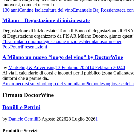
muoversi, come ci racconta...
130 anni
Cantine Isola
cultura del vino
Emanuele Baj Rossi
enoteca con
Milano – Degustazione di inizio estate
Degustazione di inizio estate: Torna il Banco di degustazione di FISA
di Degustazione organizzato da FISAR Milano Duomo, giunto quest’
#fisar milano duomo
degustazione inizio estate
milano
sommelier
Pot-Pourri
Presentazioni
A Milano un nuovo “luogo del vino” by DoctorWine
by
Marketing & Advertising
13 Febbraio 2024
14 Febbraio 2024
0
Al via il calendario di corsi e incontri per il pubblico (zona Gallarat
dintorni che a partire da...
Amarone
corsi sul vino
luogo del vino
milano
Piemonte
sangiovese della
Firmato DoctorWine
Bonilli e Petrini
by
Daniele Cernilli
3 Agosto 2026
28 Luglio 2026
1
Prodotti e Servizi