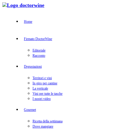
Home
Firmato DoctorWine
Editoriale
Racconto
Degustazioni
Territori e vini
In giro per cantine
La verticale
Vini per tutte le tasche
I nostri video
Gourmet
Ricetta della settimana
Dove mangiare