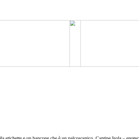
ila etichette e un bancone che è un palcoscenico. Cantine Isola – enot