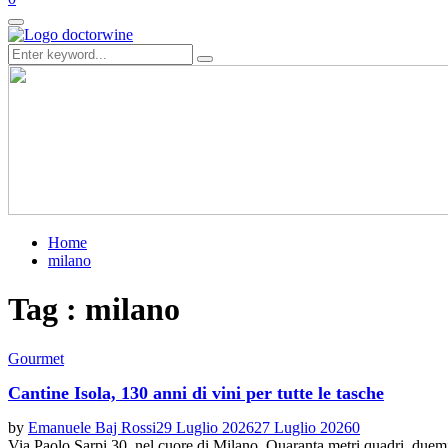
Primary
Menu
Search
Search
for:
Home
milano
Tag : milano
Gourmet
Cantine Isola, 130 anni di vini per tutte le tasche
by
Emanuele Baj Rossi
29 Luglio 2026
27 Luglio 2026
0
Via Paolo Sarpi 30, nel cuore di Milano. Quaranta metri quadri, duem