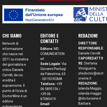
CHI SIAMO
EDITORE E
REDAZIONE
CONTATTI
DIRETTORE
Network di
RESPONSABILE:
informazione
Editore:
MD
Daniele Cernilli
COMUNICATION
che nasce nel
CAPOREDATTO
srl
2011 su iniziativa
RE:
Stefania
Sede Legale:
Via
del giornalista e
Vinciguerra,
Giovanni Pierluigi
critico Daniele
shedoctor@doct
da Palestrina, 63
Cernilli, da cui
orwine.it
- 00193 ROMA
eredita il
REDAZIONE:
Telefono:
+39
soprannome. Il
Iolanda Maggio,
06 5895156 /
punto di forza di
iolanda.maggio
+39 06
DoctorWine è un
@doctorwine.it
87085419
editore
Barbara
Email:
indipendente