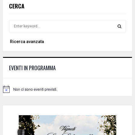
CERCA
S
e
a
S
Ricerca avanzata
r
c
E
h
f
A
EVENTI IN PROGRAMMA
o
r
R
:
C
Non ci sono eventi previsti.
N
o
H
t
i
c
e