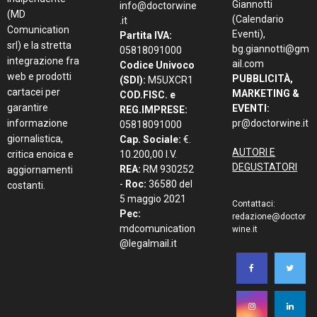
Giannotti
info@doctorwine
(MD
(Calendario
.it
Comunication
Eventi),
Partita IVA:
srl) e la stretta
bg.giannotti@gm
05818091000
integrazione fra
ail.com
Codice Univoco
web e prodotti
PUBBLICITÀ,
(SDI):
M5UXCR1
cartacei per
MARKETING &
COD.FISC. e
garantire
EVENTI:
REG.IMPRESE:
informazione
pr@doctorwine.it
05818091000
giornalistica,
Cap. Sociale:
€.
AUTORI E
critica enoica e
10.200,00 I.V.
DEGUSTATORI
REA:
RM 930252
aggiornamenti
-
Roc:
36580 del
costanti.
5 maggio 2021
Contattaci:
Pec:
redazione@doctor
mdcomunication
wine.it
@legalmail.it