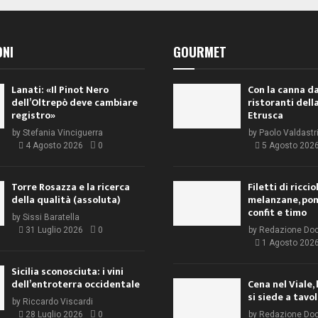
ONI
GOURMET
Lanati: «Il Pinot Nero
Con la canna da
dell’Oltrepò deve cambiare
ristoranti dell
registro»
Etrusca
by
Stefania Vinciguerra
by
Paolo Valdastr
4 Agosto 2026
0
5 Agosto 202
Torre Rosazza e la ricerca
Filetti di ricci
della qualità (assoluta)
melanzane, po
confit e timo
by
Sissi Baratella
31 Luglio 2026
0
by
Redazione Do
1 Agosto 202
Sicilia sconosciuta: i vini
dell’entroterra occidentale
Cena nel Viale, 
si siede a tavo
by
Riccardo Viscardi
28 Luglio 2026
0
by
Redazione Do