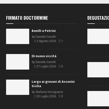
FIRMATO DOCTORWINE
DEGUSTAZI
Bonilli e Petrini
by
Daniele Cernilli
3 Agosto 2026
1
Di nuovo siccità
by
Daniele Cernilli
27 Luglio 2026
0
Largo ai giovani di Assovini
Sicilia
by
Stefania Vinciguerra
20 Luglio 2026
0