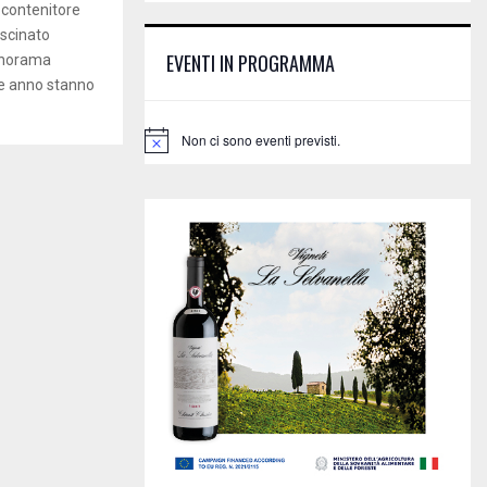
E
, contenitore
h
ascinato
f
A
EVENTI IN PROGRAMMA
panorama
o
he anno stanno
r
R
:
C
Non ci sono eventi previsti.
N
o
H
t
i
c
e