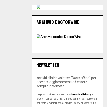
ARCHIVIO DOCTORWINE
NEWSLETTER
Iscriviti alla Newsletter "DoctorWine" per
ricevere aggiornamenti ed essere
sempre informato.
Ho preso visione della vostra
Informativa Privacy
e
presto il consenso al trattamento dei miei dati personali
per restare aggiornato su prodotti e servizi DoctorWine.