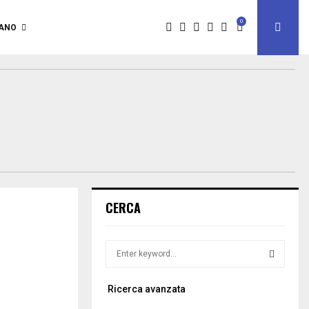
0
IANO
CERCA
S
e
a
S
Ricerca avanzata
r
c