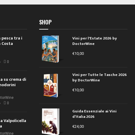
SHOP
 pesca tra i
Vini per l'Estate 2026 by
a Costa
DoctorWine
€
10,00
i
6
0
Vini per Tutte le Tasche 2026
ola su crema di
by DoctorWine
modorini
€
10,00
ctorWine
6
0
Guida Essenziale ai Vini
d’Italia 2026
la Valpolicella
la
€
24,00
ctorWine