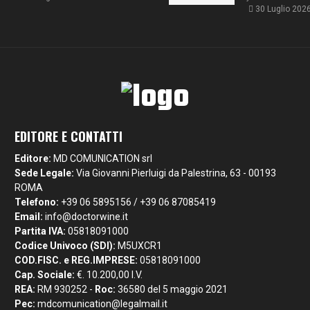
30 Luglio 202
EDITORE E CONTATTI
Editore:
MD COMUNICATION srl
Sede Legale:
Via Giovanni Pierluigi da Palestrina, 63 - 00193
ROMA
Telefono:
+39 06 5895156 / +39 06 87085419
Email:
info@doctorwine.it
Partita IVA:
05818091000
Codice Univoco (SDI):
M5UXCR1
COD.FISC. e REG.IMPRESE:
05818091000
Cap. Sociale:
€. 10.200,00 I.V.
REA:
RM 930252 -
Roc:
36580 del 5 maggio 2021
Pec:
mdcomunication@legalmail.it