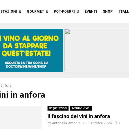
STAZIONI
GOURMET
POT-POURRI
EVENTI
SHOP
ITAL
n anfora
ini in anfora
Degustazioni
Territori e vini
Il fascino dei vini in anfora
by
Antonella Amodio
11 Ottobre 2024
0