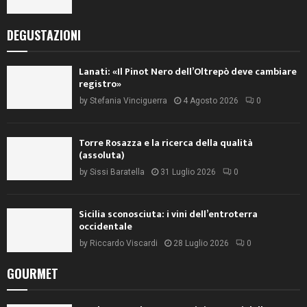
DEGUSTAZIONI
Lanati: «Il Pinot Nero dell’Oltrepò deve cambiare
registro»
by
Stefania Vinciguerra
4 Agosto 2026
0
Torre Rosazza e la ricerca della qualità
(assoluta)
by
Sissi Baratella
31 Luglio 2026
0
Sicilia sconosciuta: i vini dell’entroterra
occidentale
by
Riccardo Viscardi
28 Luglio 2026
0
GOURMET