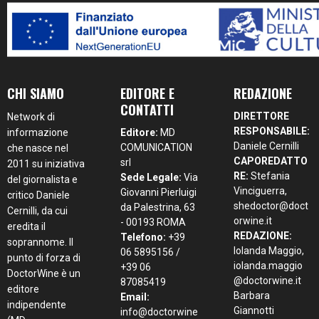
CHI SIAMO
EDITORE E
REDAZIONE
CONTATTI
DIRETTORE
Network di
RESPONSABILE:
informazione
Editore:
MD
Daniele Cernilli
COMUNICATION
che nasce nel
CAPOREDATTO
srl
2011 su iniziativa
RE:
Stefania
Sede Legale:
Via
del giornalista e
Vinciguerra,
Giovanni Pierluigi
critico Daniele
shedoctor@doct
da Palestrina, 63
Cernilli, da cui
orwine.it
- 00193 ROMA
eredita il
REDAZIONE:
Telefono:
+39
soprannome. Il
Iolanda Maggio,
06 5895156 /
punto di forza di
iolanda.maggio
+39 06
DoctorWine è un
@doctorwine.it
87085419
editore
Barbara
Email:
indipendente
Giannotti
info@doctorwine