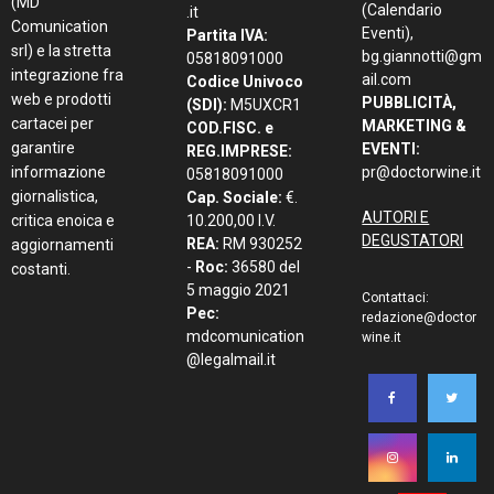
(MD
(Calendario
.it
Comunication
Eventi),
Partita IVA:
srl) e la stretta
bg.giannotti@gm
05818091000
integrazione fra
ail.com
Codice Univoco
web e prodotti
PUBBLICITÀ,
(SDI):
M5UXCR1
cartacei per
MARKETING &
COD.FISC. e
garantire
EVENTI:
REG.IMPRESE:
informazione
pr@doctorwine.it
05818091000
giornalistica,
Cap. Sociale:
€.
AUTORI E
critica enoica e
10.200,00 I.V.
DEGUSTATORI
REA:
RM 930252
aggiornamenti
-
Roc:
36580 del
costanti.
5 maggio 2021
Contattaci:
Pec:
redazione@doctor
mdcomunication
wine.it
@legalmail.it