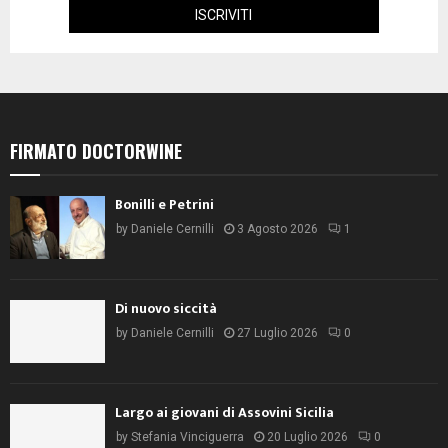
FIRMATO DOCTORWINE
Bonilli e Petrini
by
Daniele Cernilli
3 Agosto 2026
1
Di nuovo siccità
by
Daniele Cernilli
27 Luglio 2026
0
Largo ai giovani di Assovini Sicilia
by
Stefania Vinciguerra
20 Luglio 2026
0