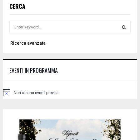
CERCA
S
e
a
S
Ricerca avanzata
r
c
E
h
f
A
EVENTI IN PROGRAMMA
o
r
R
:
C
Non ci sono eventi previsti.
N
o
H
t
i
c
e