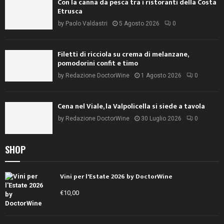
Con la canna da pesca tra i ristoranti della Costa
Etrusca
by
Paolo Valdastri
5 Agosto 2026
0
Filetti di ricciola su crema di melanzane,
pomodorini confit e timo
by
Redazione DoctorWine
1 Agosto 2026
0
Cena nel Viale, la Valpolicella si siede a tavola
by
Redazione DoctorWine
30 Luglio 2026
0
SHOP
Vini per l'Estate 2026 by DoctorWine
€
10,00