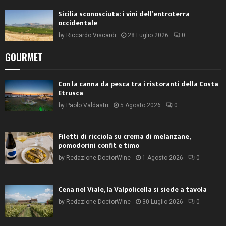
Sicilia sconosciuta: i vini dell’entroterra
occidentale
by
Riccardo Viscardi
28 Luglio 2026
0
GOURMET
Con la canna da pesca tra i ristoranti della Costa
Etrusca
by
Paolo Valdastri
5 Agosto 2026
0
Filetti di ricciola su crema di melanzane,
pomodorini confit e timo
by
Redazione DoctorWine
1 Agosto 2026
0
Cena nel Viale, la Valpolicella si siede a tavola
by
Redazione DoctorWine
30 Luglio 2026
0