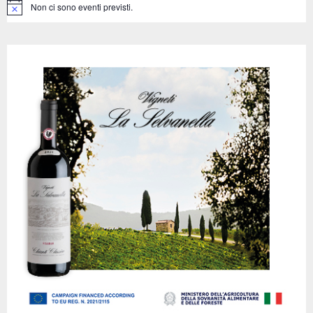
C
Non ci sono eventi previsti.
N
o
H
t
i
c
e