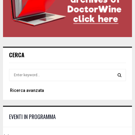
CERCA
S
e
a
S
Ricerca avanzata
r
c
E
h
f
A
EVENTI IN PROGRAMMA
o
r
R
: