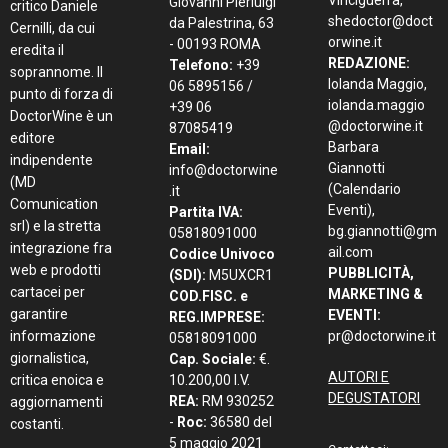
Vinciguerra,
Giovanni Pierluigi
critico Daniele
shedoctor@doct
da Palestrina, 63
Cernilli, da cui
orwine.it
- 00193 ROMA
eredita il
REDAZIONE:
Telefono:
+39
soprannome. Il
Iolanda Maggio,
06 5895156 /
punto di forza di
iolanda.maggio
+39 06
DoctorWine è un
@doctorwine.it
87085419
editore
Barbara
Email:
indipendente
Giannotti
info@doctorwine
(MD
(Calendario
.it
Comunication
Eventi),
Partita IVA:
srl) e la stretta
bg.giannotti@gm
05818091000
integrazione fra
ail.com
Codice Univoco
web e prodotti
PUBBLICITÀ,
(SDI):
M5UXCR1
cartacei per
MARKETING &
COD.FISC. e
garantire
EVENTI:
REG.IMPRESE:
informazione
pr@doctorwine.it
05818091000
giornalistica,
Cap. Sociale:
€.
AUTORI E
critica enoica e
10.200,00 I.V.
DEGUSTATORI
REA:
RM 930252
aggiornamenti
-
Roc:
36580 del
costanti.
5 maggio 2021