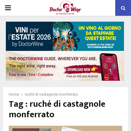
PRIMARY
MENU
Home
ruché di castagnole monferrato
Tag : ruché di castagnole
monferrato