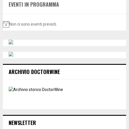
EVENTI IN PROGRAMMA
o
r
R
:
C
Non ci sono eventi previsti.
N
o
H
t
i
c
e
ARCHIVIO DOCTORWINE
NEWSLETTER