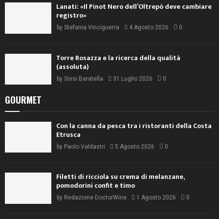
Lanati: «Il Pinot Nero dell’Oltrepò deve cambiare
registro»
by
Stefania Vinciguerra
4 Agosto 2026
0
Torre Rosazza e la ricerca della qualità
(assoluta)
by
Sissi Baratella
31 Luglio 2026
0
GOURMET
Con la canna da pesca tra i ristoranti della Costa
Etrusca
by
Paolo Valdastri
5 Agosto 2026
0
Filetti di ricciola su crema di melanzane,
pomodorini confit e timo
by
Redazione DoctorWine
1 Agosto 2026
0