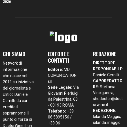
CHI SIAMO
EDITORE E
REDAZIONE
CONTATTI
DIRETTORE
Network di
RESPONSABILE:
informazione
Editore:
MD
Daniele Cernilli
COMUNICATION
che nasce nel
CAPOREDATTO
srl
2011 su iniziativa
RE:
Stefania
Sede Legale:
Via
del giornalista e
Vinciguerra,
Giovanni Pierluigi
critico Daniele
shedoctor@doct
da Palestrina, 63
Cernilli, da cui
orwine.it
- 00193 ROMA
eredita il
REDAZIONE:
Telefono:
+39
soprannome. Il
Iolanda Maggio,
06 5895156 /
punto di forza di
iolanda.maggio
+39 06
DoctorWine è un