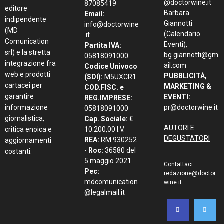
@doctorwine.it
87085419
editore
Barbara
Email:
indipendente
Giannotti
info@doctorwine
(MD
(Calendario
.it
Comunication
Eventi),
Partita IVA:
srl) e la stretta
bg.giannotti@gm
05818091000
integrazione fra
ail.com
Codice Univoco
web e prodotti
PUBBLICITÀ,
(SDI):
M5UXCR1
cartacei per
MARKETING &
COD.FISC. e
garantire
EVENTI:
REG.IMPRESE:
informazione
pr@doctorwine.it
05818091000
giornalistica,
Cap. Sociale:
€.
AUTORI E
critica enoica e
10.200,00 I.V.
DEGUSTATORI
REA:
RM 930252
aggiornamenti
-
Roc:
36580 del
costanti.
5 maggio 2021
Contattaci:
Pec:
redazione@doctor
mdcomunication
wine.it
@legalmail.it